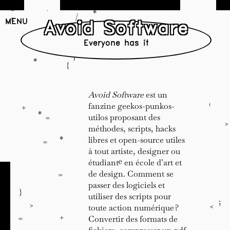
/
*
*
*
*
/
+
MENU
Avoid Software
.
.
Everyone has it
}
*
{
*
/
=
.
Avoid Software
est un
)
fanzine geekos-punkos-
+
*
utilos proposant des
=
>
méthodes, scripts, hacks
)
*
libres et open-source utiles
=
à tout artiste, designer ou
étudiant·e en école d’art et
>
.
;
de design. Comment se
=
/
passer des logiciels et
}
utiliser des scripts pour
=
;
<
>
<
toute action numérique ?
/
+
=
Convertir des formats de
_