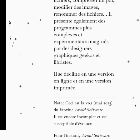
fichiers, compresser un pdf,
>
.
modifier des images,
)
;
renommer des fichiers… Il
*
.
<
=
présente également des
=
)
)
*
.
programmes plus
/
complexes et
.
;
{
*
}
expérimentaux imaginés
/
par des designers
.
graphiques geekos et
<
<
+
libristes.
>
/
)
_
Il se décline en une version
>
}
*
en ligne et en une version
{
+
imprimée.
<
/
>
Note : Ceci est la v0.1 (mai 2023)
_
;
/
+
/
du fanzine
Avoid Software
.
+
)
Il est encore incomplet et est
=
=
susceptible d’évoluer.
/
Pour l’instant,
Avoid Software